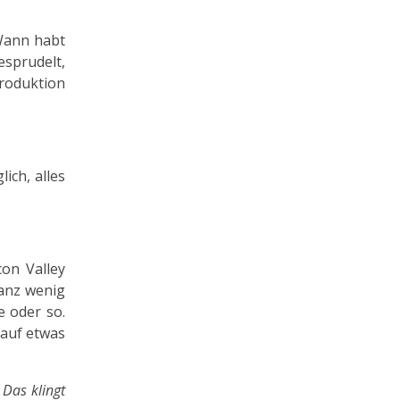
 Wann habt
esprudelt,
Produktion
ich, alles
on Valley
ganz wenig
e oder so.
 auf etwas
 Das klingt