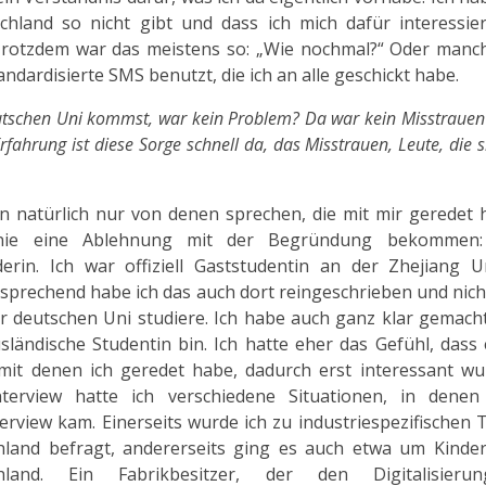
chland so nicht gibt und dass ich mich dafür interessie
Trotzdem war das meistens so: „Wie nochmal?“ Oder manc
ndardisierte SMS benutzt, die ich an alle geschickt habe.
eutschen Uni kommst, war kein Problem? Da war kein Misstraue
fahrung ist diese Sorge schnell da, das Misstrauen, Leute, die s
n natürlich nur von denen sprechen, die mit mir geredet 
nie eine Ablehnung mit der Begründung bekommen:
erin. Ich war offiziell Gaststudentin an der Zhejiang Un
prechend habe ich das auch dort reingeschrieben und nicht
r deutschen Uni studiere. Ich habe auch ganz klar gemacht
sländische Studentin bin. Ich hatte eher das Gefühl, dass 
 mit denen ich geredet habe, dadurch erst interessant wu
terview hatte ich verschiedene Situationen, in denen
erview kam. Einerseits wurde ich zu industriespezifischen
hland befragt, andererseits ging es auch etwa um Kinder
hland. Ein Fabrikbesitzer, der den Digitalisieru