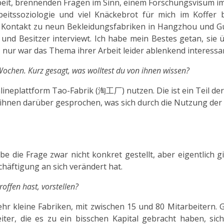
rbeit, brennenden Fragen im Sinn, einem Forschungsvisum im
eitssoziologie und viel Knäckebrot für mich im Koffer b
n Kontakt zu neun Bekleidungsfabriken in Hangzhou und 
 und Besitzer interviewt. Ich habe mein Bestes getan, sie 
 nur war das Thema ihrer Arbeit leider ablenkend interessa
 Wochen. Kurz gesagt, was wolltest du von ihnen wissen?
lineplattform Tao-Fabrik (淘工厂) nutzen. Die ist ein Teil de
 ihnen darüber gesprochen, was sich durch die Nutzung der
e die Frage zwar nicht konkret gestellt, aber eigentlich g
chäftigung an sich verändert hat.
offen hast, vorstellen?
 sehr kleine Fabriken, mit zwischen 15 und 80 Mitarbeitern. 
ter, die es zu ein bisschen Kapital gebracht haben, sich 