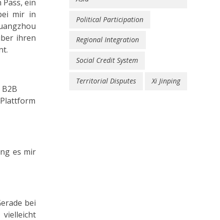
 Pass, ein
ei mir in
Political Participation
Guangzhou
über ihren
Regional Integration
nt.
Social Credit System
Territorial Disputes
Xi Jinping
r B2B
 Plattform
ing es mir
Gerade bei
vielleicht