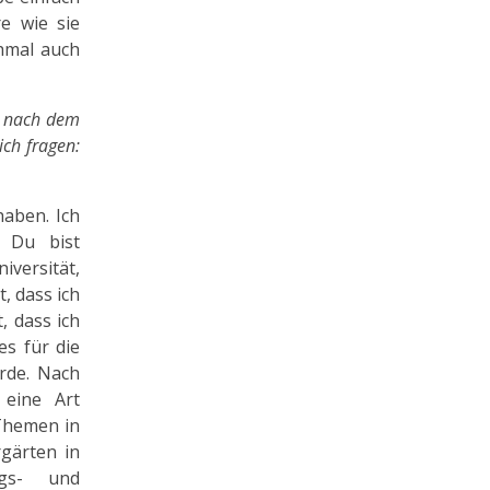
re wie sie
hmal auch
n nach dem
ich fragen:
haben. Ich
 Du bist
iversität,
, dass ich
, dass ich
es für die
rde. Nach
 eine Art
 Themen in
gärten in
ngs- und