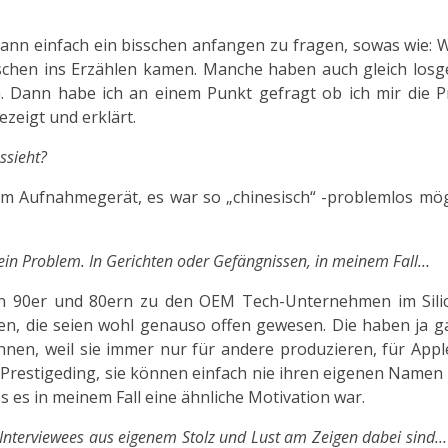
. Dann einfach ein bisschen anfangen zu fragen, sowas wie:
isschen ins Erzählen kamen. Manche haben auch gleich losg
ch. Dann habe ich an einem Punkt gefragt ob ich mir die 
zeigt und erklärt.
ssieht?
em Aufnahmegerät, es war so „chinesisch“ -problemlos mögl
r ein Problem. In Gerichten oder Gefängnissen, in meinem Fall…
en 90er und 80ern zu den OEM Tech-Unternehmen im Silic
ben, die seien wohl genauso offen gewesen. Die haben ja 
nen, weil sie immer nur für andere produzieren, für Appl
n Prestigeding, sie können einfach nie ihren eigenen Namen
s es in meinem Fall eine ähnliche Motivation war.
 Interviewees aus eigenem Stolz und Lust am Zeigen dabei sind…