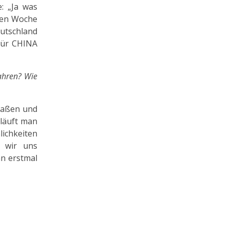
: „Ja was
den Woche
eutschland
 für CHINA
fahren? Wie
traßen und
läuft man
lichkeiten
 wir uns
n erstmal