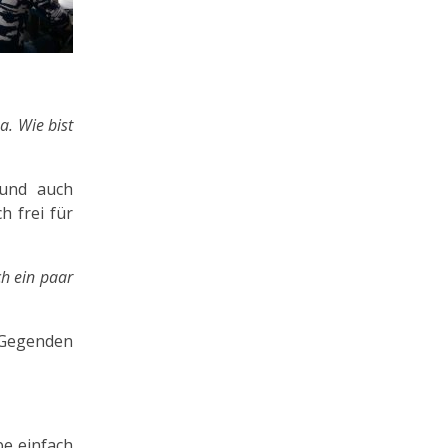
a. Wie bist
 und auch
h frei für
h ein paar
 Gegenden
be einfach