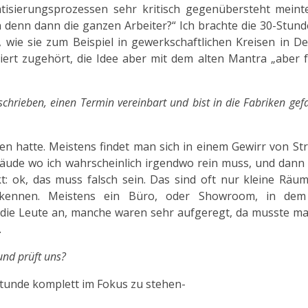
tisierungsprozessen sehr kritisch gegenübersteht meinte
 denn dann die ganzen Arbeiter?“ Ich brachte die 30-Stun
e, wie sie zum Beispiel in gewerkschaftlichen Kreisen in D
ssiert zugehört, die Idee aber mit dem alten Mantra „aber
chrieben, einen Termin vereinbart und bist in die Fabriken ge
en hatte. Meistens findet man sich in einem Gewirr von S
ude wo ich wahrscheinlich irgendwo rein muss, und dann 
: ok, das muss falsch sein. Das sind oft nur kleine Räum
rkennen. Meistens ein Büro, oder Showroom, in dem
ie Leute an, manche waren sehr aufgeregt, da musste ma
…
und prüft uns?
 Stunde komplett im Fokus zu stehen-