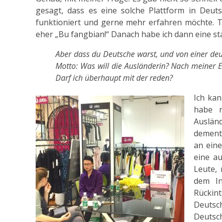
gesagt, dass es eine solche Plattform in Deuts
funktioniert und gerne mehr erfahren möchte. 
eher „Bu fangbian!“ Danach habe ich dann eine sta
Aber dass du Deutsche warst, und von einer d
Motto: Was will die Ausländerin? Nach meiner Er
Darf ich überhaupt mit der reden?
Ich kan
habe 
Ausländ
dements
an eine
eine au
Leute,
dem In
Rückint
Deutsc
Deutsc